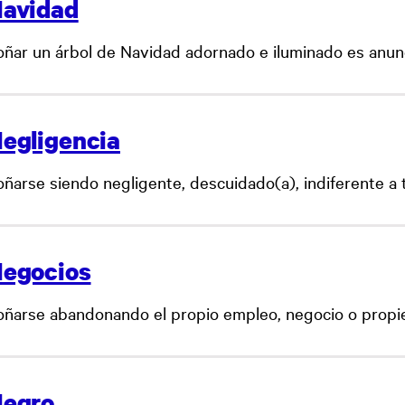
avidad
oñar un árbol de Navidad adornado e iluminado es anunc
egligencia
ñarse siendo negligente, descuidado(a), indiferente a to
egocios
oñarse abandonando el propio empleo, negocio o propie
egro