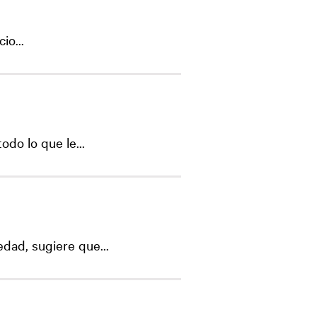
io...
do lo que le...
dad, sugiere que...