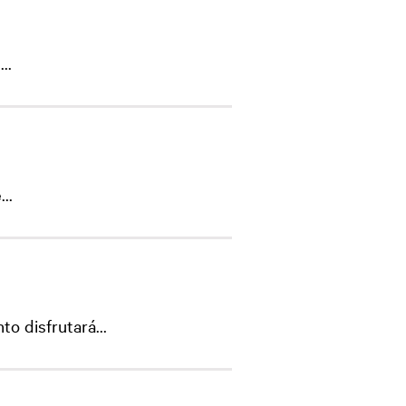
..
..
o disfrutará...