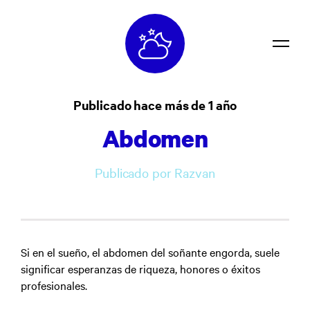
Diccionario
Publicado hace más de 1 año
Confidencialidad
Abdomen
Contacto
Publicado por Razvan
Iniciar sesión
Si en el sueño, el abdomen del soñante engorda, suele
significar esperanzas de riqueza, honores o éxitos
profesionales.