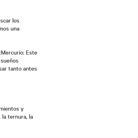
scar los
emos una
:Mercurio: Este
n sueños
sar tanto antes
imientos y
la ternura, la