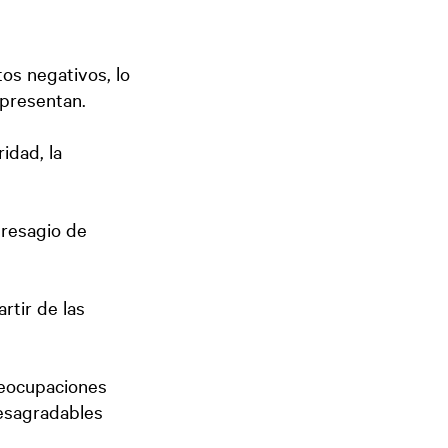
os negativos, lo
 presentan.
ridad, la
presagio de
rtir de las
reocupaciones
desagradables