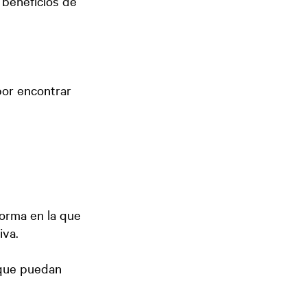
 beneficios de
por encontrar
forma en la que
iva.
 que puedan